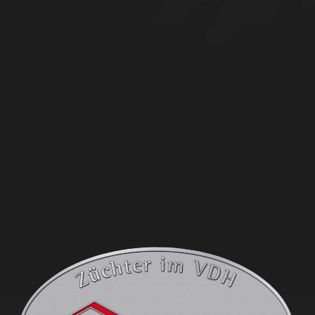
4954a522-ca84-4091-a5f0-7db50c437517