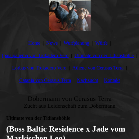
Home
News
Wurfplanung
Würfe
Ipaiaipanema von Trokadero Vero
Ultimate von der Tidianshöhle
Lorbas von Trokadero Vero
Athene von Cerasus Terra
Catania von Cerasus Terra
Nachzucht
Kontakt
Dobermann von Cerasus Terra
Zucht aus Leidenschaft zum Dobermann
Ultimate von der Tidianshöhle
(Boss Baltic Residence x Jade vom
Markischen Leo)