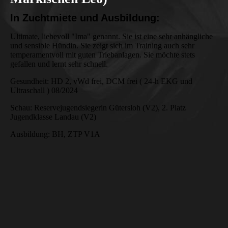
In Zuchtmiete und Ausbildung:
Ultimate, liebevoll "Ima" genannt. Sie ist eine sehr anhängliche
und sensible Hündin. Sie zeigt sich im Training auch sehr
temperamentvoll mit guten Triebanlagen. Sie möchte stets
gefallen und lernt sehr schnell.
Gesundheit: HD 2, vWd frei, DCM frei ( 24-h EKG und
Ultraschall ) 08/2024
Schau: Reservejugendsiegerin Gütersloh (V2), 2. Platz
Jugendklasse Landau (V2)
Ausbildung: BH, ZTP V1A